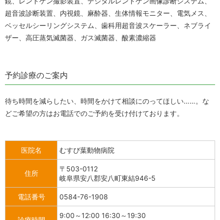
鏡、レントゲン撮影装置、デジタルレントゲン画像診断システム、
超音波診断装置、内視鏡、麻酔器、生体情報モニター、電気メス、
ベッセルシーリングシステム、歯科用超音波スケーラー、ネブライ
ザー、高圧蒸気滅菌器、ガス滅菌器、酸素濃縮器
予約診療のご案内
待ち時間を減らしたい、時間をかけて相談にのってほしい……。
な
どご希望の方はお電話でのご予約を受け付けております。
医院名
むすび葉動物病院
〒503-0112
住所
岐阜県安八郡安八町東結946-5
電話番号
0584-76-1908
9:00～12:00 16:30～19:30
診療時間